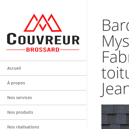
Bar
Mys
Fab
toit
Accueil
Jea
À propos
Nos services
Nos produits
Nos réalisations