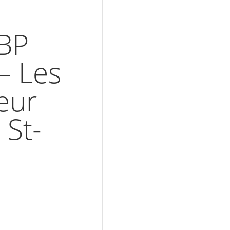
BP
– Les
eur
 St-