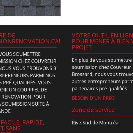
RE DE
VOTRE OUTIL EN LIG
IONRENOVATION.CA!
POUR MENER À BIEN 
PROJET
 VOUS SOUMETTRE
En plus de vous soumettre
ISSION CHEZ COUVREUR
soumission chez Couvreur
NOUS VOUS TROUVONS 3
Brossard, nous vous trouv
REPRENEURS PARMI NOS
autres entrepreneurs parm
 PRÉ-QUALIFIÉS. VOUS
partenaires pré-qualifiés.
VOIR UN COURRIEL DE
 RÉNOVATION POUR
BESOIN D'UN PRIX?
 SOUMISSION SUITE À
Zone de service
ANDE
 FACILE, RAPIDE,
Rive-Sud de Montréal
ET SANS