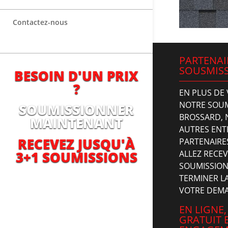
Contactez-nous
PARTENAI
SOUSMISS
BESOIN D'UN PRIX
?
EN PLUS DE
NOTRE SOUM
SOUMISSIONNER
BROSSARD, 
MAINTENANT
AUTRES ENT
RECEVEZ JUSQU'À
PARTENAIRES
3+1 SOUMISSIONS
ALLEZ RECE
SOUMISSION
TERMINER LA
VOTRE DEM
EN LIGNE,
GRATUIT 