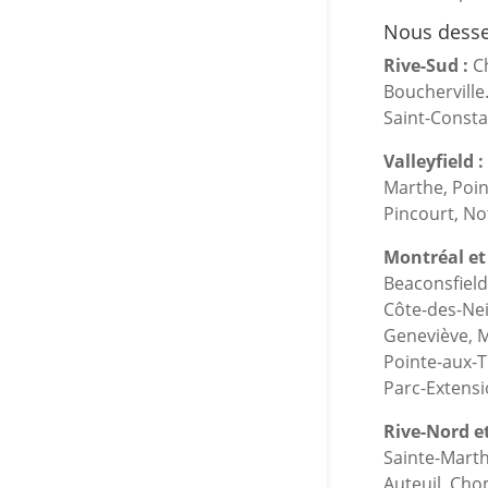
Nous desser
Rive-Sud :
Ch
Boucherville
Saint-Constan
Valleyfield :
Marthe, Poin
Pincourt, No
Montréal et 
Beaconsfield
Côte-des-Nei
Geneviève, M
Pointe-aux-T
Parc-Extensi
Rive-Nord et
Sainte-Marth
Auteuil, Cho