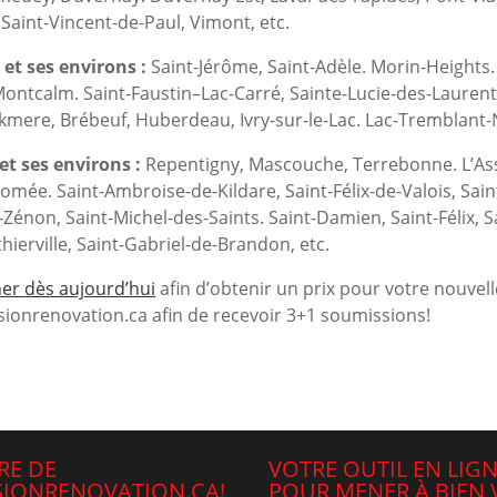
 Saint-Vincent-de-Paul, Vimont, etc.
et ses environs :
Saint-Jérôme, Saint-Adèle. Morin-Heights. 
ontcalm. Saint-Faustin–Lac-Carré, Sainte-Lucie-des-Laurenti
kmere, Brébeuf, Huberdeau, Ivry-sur-le-Lac. Lac-Tremblant-N
t ses environs :
Repentigny, Mascouche, Terrebonne. L’Assom
omée. Saint-Ambroise-de-Kildare, Saint-Félix-de-Valois, Sain
-Zénon, Saint-Michel-des-Saints. Saint-Damien, Saint-Félix, 
hierville, Saint-Gabriel-de-Brandon, etc.
er dès aujourd’hui
afin d’obtenir un prix pour votre nouvell
ionrenovation.ca afin de recevoir 3+1 soumissions!
RE DE
VOTRE OUTIL EN LIG
IONRENOVATION.CA!
POUR MENER À BIEN 