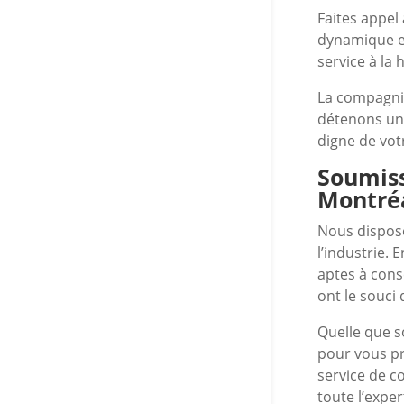
Faites appel
dynamique et
service à la 
La compagnie
détenons une
digne de vot
Soumiss
Montréa
Nous disposo
l’industrie.
aptes à cons
ont le souci 
Quelle que s
pour vous pr
service de c
toute l’expe