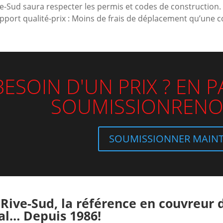
ve-Sud saura respecter les permis et codes de construction.
apport qualité-prix : Moins de frais de déplacement qu’une
BESOIN D'UN PRIX ? EN 
SOUMISSIONRENO
SOUMISSIONNER MAIN
 Rive-Sud, la référence en couvreur d
l… Depuis 1986!