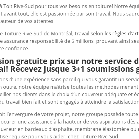
 à Toit Rive-Sud pour tous vos besoins en toiture! Notre équ
 avant tout, elle est passionnée par son travail. Nous saur
hauteur de vos attentes.
 Toiture Rive-Sud de Montréal, travail selon
les règles d’a
 assurance responsabilité de 5 millions prouvant ainsi ses q
re confiance.
ion gratuite prix sur notre service d
l! Recevez jusque 3+1 soumissions g
ns d’une expérience sans pareil qui vous garantit un servic
 En outre, notre équipe maîtrise toutes les méthodes men
eiller nos clients dans le choix d’un couvreur adéquate et éc
du travail bien fait et sont engagés à atteindre la satisfactio
oit l’envergure de votre projet, notre groupe possède toute l
ocurer une assistance à la hauteur de vos aspirations dès
ouvreur en bardeaux d’asphalte, membrane élastomère ou e
rtise requise pour vous aider, chez Toiture Rive-Sud.