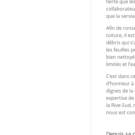
fierté que le
collaborateu
que la serviab
Afin de cons
toiture, il e
débris qui s
les feuilles 
bien nettoyé.
limités et l’
C’est dans c
d’honneur à 
dignes de la 
expertise de
la Rive-Sud,
nous est con
Depuis sa c