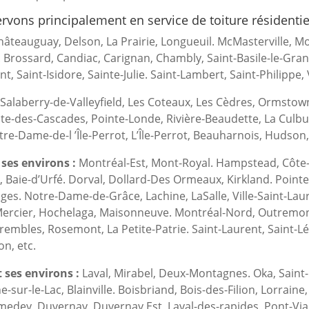
vons principalement en service de toiture résidentiel
âteauguay, Delson, La Prairie, Longueuil. McMasterville, Mon
. Brossard, Candiac, Carignan, Chambly, Saint-Basile-le-Gran
t, Saint-Isidore, Sainte-Julie. Saint-Lambert, Saint-Philippe,
Salaberry-de-Valleyfield, Les Coteaux, Les Cèdres, Ormstown,
te-des-Cascades, Pointe-Londe, Rivière-Beaudette, La Culbu
tre-Dame-de-l ’Île-Perrot, L’Île-Perrot, Beauharnois, Hudson,
ses environs :
Montréal-Est, Mont-Royal. Hampstead, Côte
, Baie-d’Urfé. Dorval, Dollard-Des Ormeaux, Kirkland. Pointe-
ges. Notre-Dame-de-Grâce, Lachine, LaSalle, Ville-Saint-Laure
ercier, Hochelaga, Maisonneuve. Montréal-Nord, Outremont,
rembles, Rosemont, La Petite-Patrie. Saint-Laurent, Saint-Léo
on, etc.
 ses environs :
Laval, Mirabel, Deux-Montagnes. Oka, Saint
e-sur-le-Lac, Blainville. Boisbriand, Bois-des-Filion, Lorrai
medey, Duvernay. Duvernay Est, Laval-des-rapides, Pont-Viau