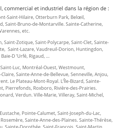
, commercial et industriel dans la région de :
t-Saint-Hilaire, Otterburn Park, Belœil,
d, Saint-Bruno-de-Montarville. Sainte-Catherine,
 Varennes, etc.
 Saint-Zotique, Saint-Polycarpe, Saint-Clet, Sainte-
te, Saint-Lazare, Vaudreuil-Dorion, Huntingdon,
 Baie-D ’Urfé, Rigaud, …
-Saint-Luc, Montréal-Ouest, Westmount,
Claire, Sainte-Anne-de-Bellevue, Senneville, Anjou,
nt. Le Plateau-Mont-Royal. L’Île-Bizard, Sainte-
 Pierrefonds, Roxboro, Rivière-des-Prairies.
nard, Verdun. Ville-Marie, Villeray, Saint-Michel,
-Eustache, Pointe-Calumet, Saint-Joseph-du-Lac,
ne, Rosemère, Sainte-Anne-des-Plaines. Sainte-Thérèse,
. Sainte-Dorothée, Saint-François. Saint-Martin.