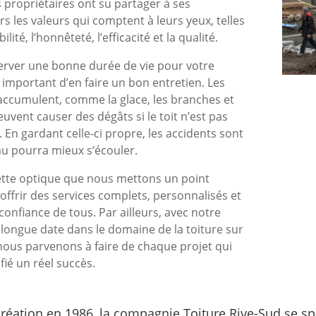
s propriétaires ont su partager à ses
rs les valeurs qui comptent à leurs yeux, telles
ilité, l’honnêteté, l’efficacité et la qualité.
erver une bonne durée de vie pour votre
st important d’en faire un bon entretien. Les
’accumulent, comme la glace, les branches et
peuvent causer des dégâts si le toit n’est pas
 En gardant celle-ci propre, les accidents sont
eau pourra mieux s’écouler.
ette optique que nous mettons un point
offrir des services complets, personnalisés et
confiance de tous. Par ailleurs, avec notre
 longue date dans le domaine de la toiture sur
 nous parvenons à faire de chaque projet qui
fié un réel succès.
réation en 1986, la compagnie Toiture Rive-Sud se spé