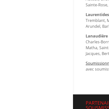
Sainte-Rose,
Laurentides 
Tremblant, M
Arundel, Bar
Lanaudière e
Charles-Borr
Matha, Saint
Jacques, Bert
Soumissionn
avec soumiss
PARTENAI
SOUSMISS