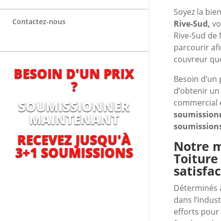
Soyez la bien
Contactez-nous
Rive-Sud,
vo
Rive-Sud de 
parcourir af
couvreur que
BESOIN D'UN PRIX
Besoin d’un 
?
d’obtenir un 
commercial e
SOUMISSIONNER
soumissionr
MAINTENANT
soumissions
RECEVEZ JUSQU'À
Notre m
3+1 SOUMISSIONS
Toiture
satisfac
Déterminés 
dans l’indus
efforts pour 