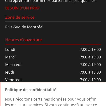
entrepreneurs parmi nos partenaires pré-qualifiés.
BESOIN D'UN PRIX?
Zone de service
Rive-Sud de Montréal
Heures d'ouverture
Lundi
7:00 à 19:00
Mardi
7:00 à 19:00
Mercredi
7:00 à 19:00
Jeudi
7:00 à 19:00
Vendredi
7:00 à 19:00
Samedi
7:00 à 19:00
Politique de confidentialité
Dimanche
Fermé
Nous récoltons certaines données pour vous offrir
les meilleurs services. Si vous continuez à utiliser ce
Association professionnelle